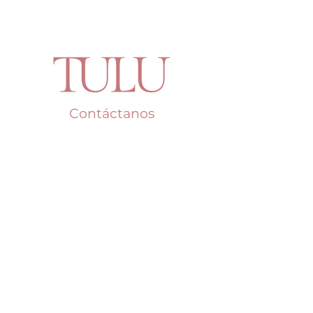
Contáctanos
Say Hello!
Teléfono: +507
387-6303
Whatsapp: 6741-0580
Email:
tulupty@gmail.com
Dirección: C.C. Multiplaza, segundo
piso, local B149, Arriba de HM Home