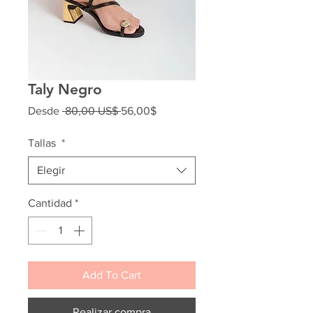
Taly Negro
Precio
Precio
Desde
 80,00 US$ 
56,00$
de
oferta
Tallas
*
Elegir
Cantidad
*
Add To Cart
Realizar compra