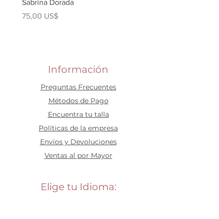
Sabrina Dorada
Carlota Gold
Precio
Precio
75,00 US$
80,00 US$
Información
Preguntas Frecuentes
​Métodos de Pago
Encuentra tu talla
Políticas de la empresa
Envíos y Devoluciones
Ventas al por Mayor
Elige tu Idioma: