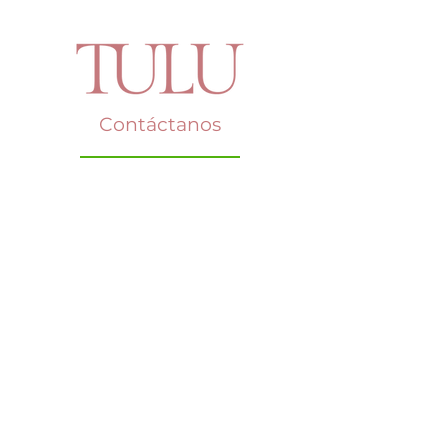
Contáctanos
Say Hello!
Teléfono: +507
387-6303
Whatsapp: 6741-0580
Email:
tulupty@gmail.com
Dirección: C.C. Multiplaza, segundo
piso, local B149, Arriba de HM Home