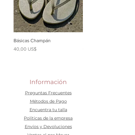
Básicas Champán
Lolita Champan
Precio
Precio
40,00 US$
60,00 US$
Información
Preguntas Frecuentes
​Métodos de Pago
Encuentra tu talla
Políticas de la empresa
Envíos y Devoluciones
Ventas al por Mayor