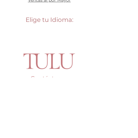
Elige tu Idioma:
Contáctanos
Say Hello!
Teléfono: +507
387-6303
Whatsapp: 6741-0580
Email:
tulupty@gmail.com
Dirección: C.C. Multiplaza, segundo