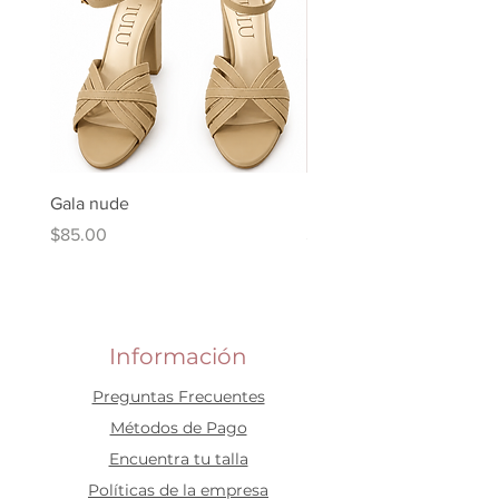
Gala nude
Kuki Ballerina Plata
Price
Price
$85.00
$90.00
Información
Preguntas Frecuentes
​Métodos de Pago
Encuentra tu talla
Políticas de la empresa