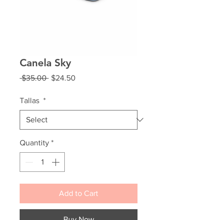
Canela Sky
Regular
Sale
 $35.00 
$24.50
Price
Price
Tallas
*
Quantity
*
Add to Cart
Buy Now