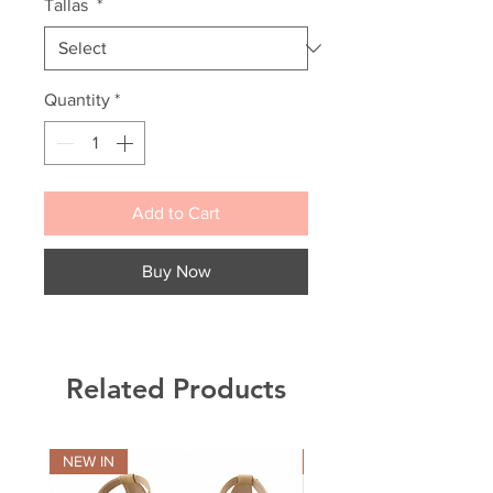
Tallas
*
Quantity
*
Add to Cart
Buy Now
Related Products
NEW IN
NEW IN