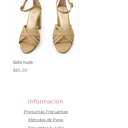
Gala nude
Kuki Ballerina Plata
Price
Price
$85.00
$90.00
Información
Preguntas Frecuentes
​Métodos de Pago
Encuentra tu talla