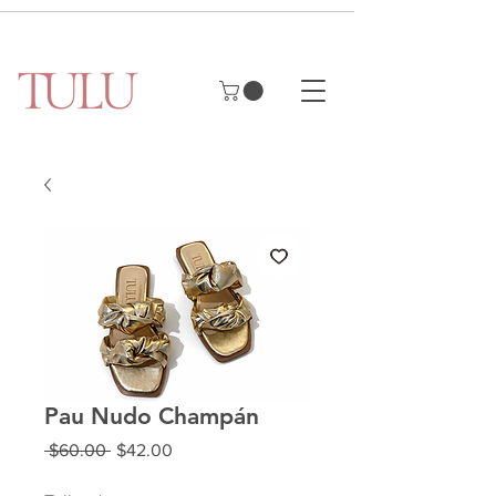
Pau Nudo Champán
Regular
Sale
 $60.00 
$42.00
Price
Price