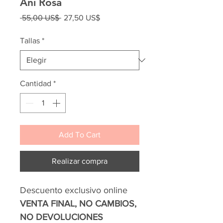
Ani Rosa
Precio
Precio
 55,00 US$ 
27,50 US$
de
oferta
Tallas
*
Cantidad
*
Add To Cart
Realizar compra
Descuento exclusivo online
VENTA FINAL, NO CAMBIOS,
NO DEVOLUCIONES