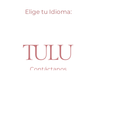
Elige tu Idioma:
Contáctanos
Say Hello!
Teléfono: +507
387-6303
Whatsapp: 6741-0580
Email:
tulupty@gmail.com
Dirección: C.C. Multiplaza, segundo