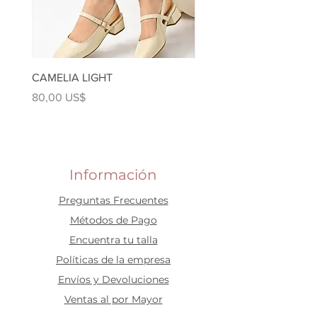
CAMELIA LIGHT
Kuki Ballerina Gold
Precio
Precio
80,00 US$
90,00 US$
Información
Preguntas Frecuentes
​Métodos de Pago
Encuentra tu talla
Políticas de la empresa
Envíos y Devoluciones
Ventas al por Mayor