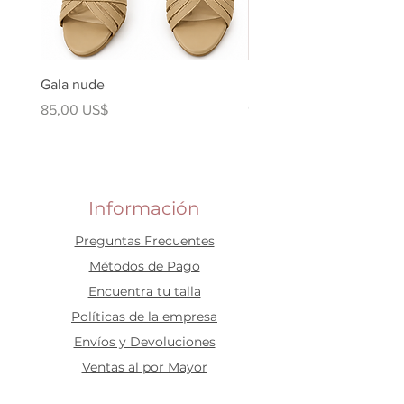
Gala nude
Kuki Ballerina Plata
Precio
Precio
85,00 US$
90,00 US$
Información
Preguntas Frecuentes
​Métodos de Pago
Encuentra tu talla
Políticas de la empresa
Envíos y Devoluciones
Ventas al por Mayor