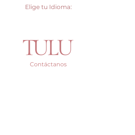
Elige tu Idioma:
Contáctanos
Say Hello!
Teléfono: +507
387-6303
Whatsapp: 6741-0580
Email:
tulupty@gmail.com
Dirección: C.C. Multiplaza, segundo
piso, local B149, Arriba de HM Home