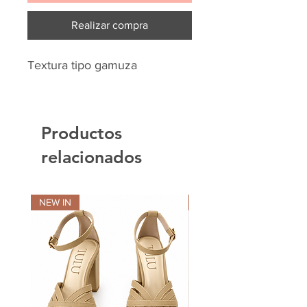
Realizar compra
Textura tipo gamuza
Productos
relacionados
NEW IN
NEW IN