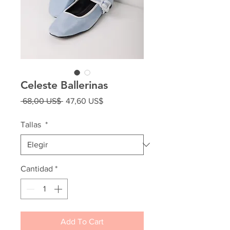
Celeste Ballerinas
Precio
Precio
 68,00 US$ 
47,60 US$
de
oferta
Tallas
*
Cantidad
*
Add To Cart