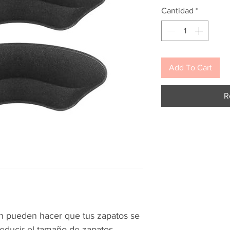
Cantidad
*
Add To Cart
R
lón pueden hacer que tus zapatos se
reducir el tamaño de zapatos