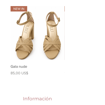
NEW IN
NEW IN
Gala nude
Kuki Ballerina Plata
Precio
Precio
85,00 US$
90,00 US$
Información