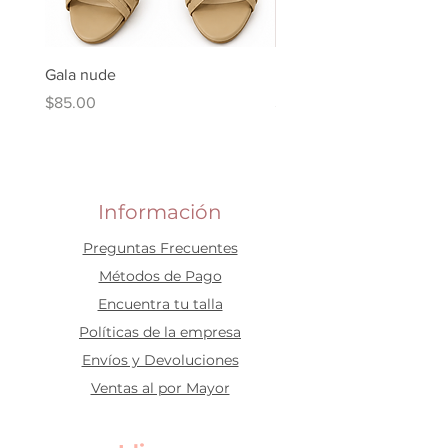
Gala nude
Kuki Ballerina Plata
Price
Price
$85.00
$90.00
Información
Preguntas Frecuentes
​Métodos de Pago
Encuentra tu talla
Políticas de la empresa
Envíos y Devoluciones
Ventas al por Mayor