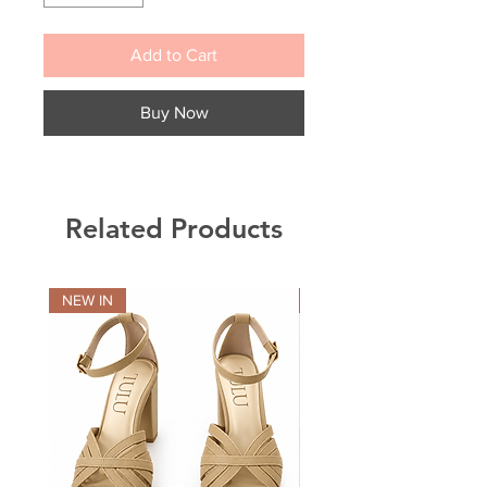
Add to Cart
Buy Now
Related Products
NEW IN
NEW IN