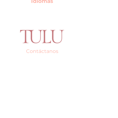
Idiomas
Contáctanos
Say Hello!
Teléfono:
+507 275 5730
Email:
tulupty@gmail.com
Dirección: C.C. Multiplaza, segundo
piso, local B149, Arriba de HM Home