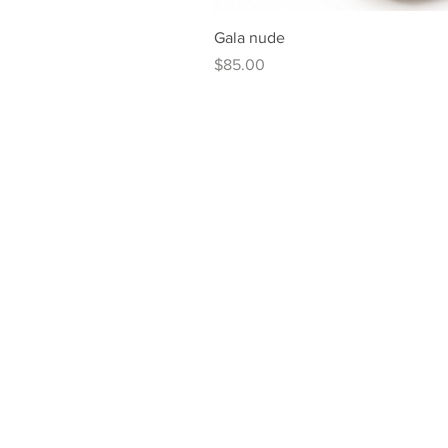
Gala nude
Price
$85.00