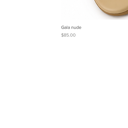
Gala nude
Price
$85.00