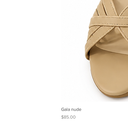
Gala nude
Price
$85.00